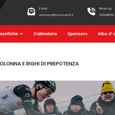
E-Mail
Whats Up
redazione@toscanacrit.it
3291460916
assifiche
Calendario
Sponsors
Albo d’ 
COLONNA E RIGHI DI PREPOTENZA