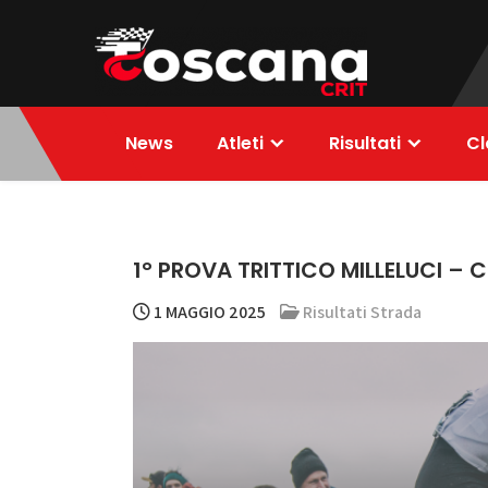
Skip
to
content
ToscanaCRIT
RIDE4WIN
News
Atleti
Risultati
Cl
1° PROVA TRITTICO MILLELUCI – 
1 MAGGIO 2025
Risultati Strada