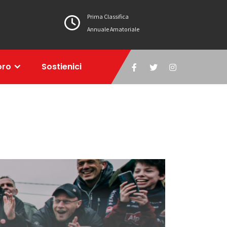
Prima Classifica
Annuale Amatoriale
oro
Sostienici