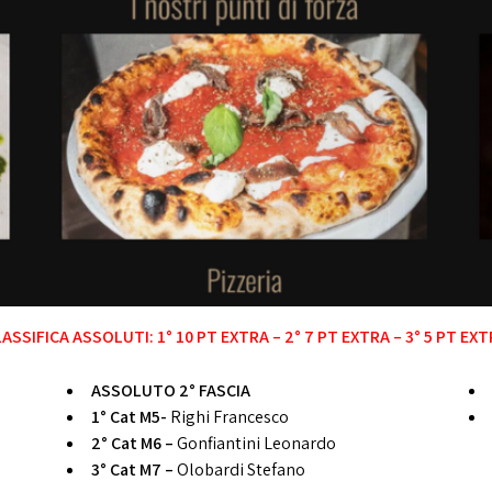
ASSIFICA ASSOLUTI: 1° 10 PT EXTRA – 2° 7 PT EXTRA – 3° 5 PT EX
ASSOLUTO 2° FASCIA
1°
Cat M5-
Righi Francesco
2° Cat M6 –
Gonfiantini Leonardo
3° Cat M7 –
Olobardi Stefano