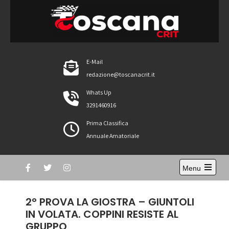
Skip
to
content
ToscanaCRIT
RIDE4WIN
E-Mail
redazione@toscanacrit.it
Whats Up
3291460916
Prima Classifica
Annuale Amatoriale
Menu
Open
the
main
2° PROVA LA GIOSTRA – GIUNTOLI
menu
IN VOLATA. COPPINI RESISTE AL
GRUPPO