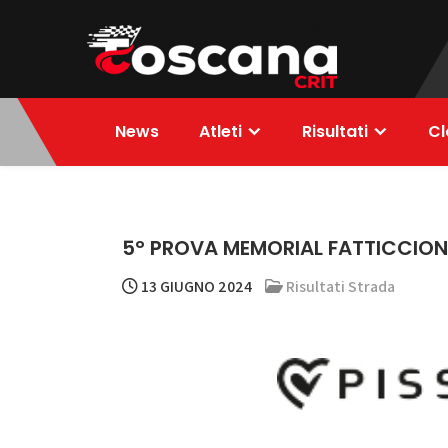
Skip
to
content
ToscanaCRIT
RIDE4WIN
News
Atleti
Risultati
Cl
5° PROVA MEMORIAL FATTICCION
13 GIUGNO 2024
Risultati Strada