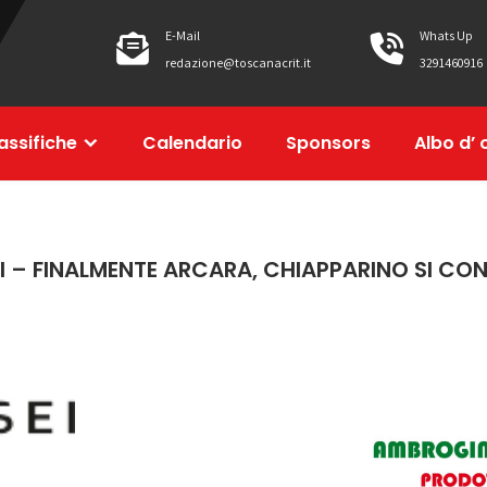
E-Mail
Whats Up
redazione@toscanacrit.it
3291460916
assifiche
Calendario
Sponsors
Albo d’ 
I – FINALMENTE ARCARA, CHIAPPARINO SI CO