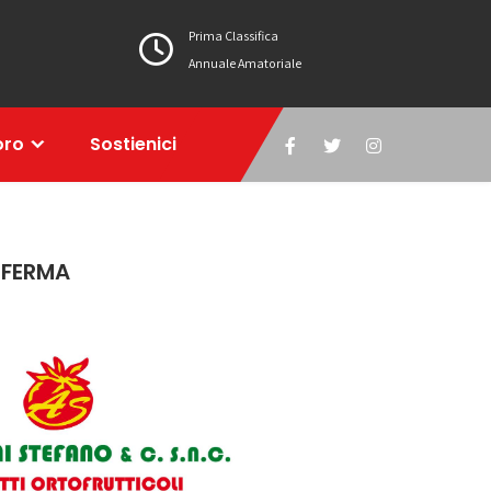
Prima Classifica
Annuale Amatoriale
oro
Sostienici
NFERMA