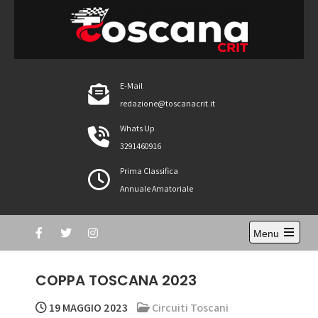
Skip
to
content
ToscanaCRIT
RIDE4WIN
E-Mail
redazione@toscanacrit.it
Whats Up
3291460916
Prima Classifica
Annuale Amatoriale
Menu
Open
the
main
COPPA TOSCANA 2023
menu
19 MAGGIO 2023
Circuiti Toscani