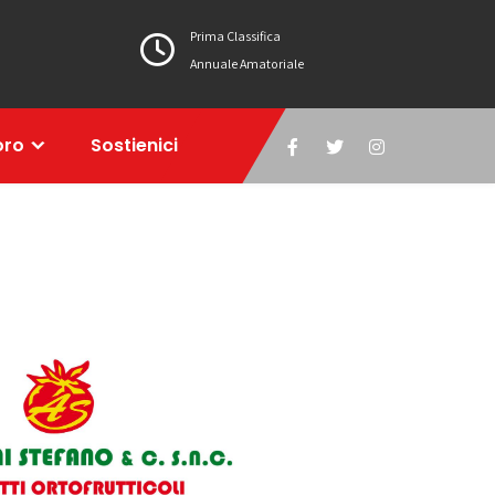
Prima Classifica
Annuale Amatoriale
oro
Sostienici