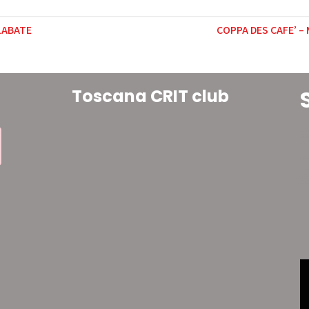
LABATE
COPPA DES CAFE’ –
Toscana CRIT club