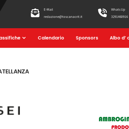
E-Mail
Whats Up
redazione@toscanacrit.it
3291460916
assifiche
Calendario
Sponsors
Albo d’ 
ATELLANZA