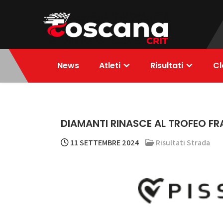
Skip
to
content
ToscanaCRIT
RIDE4WIN
News
Atleti
Risultati
Cl
DIAMANTI RINASCE AL TROFEO FR
11 SETTEMBRE 2024
Risultati Strada