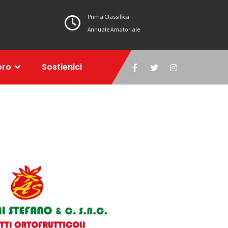
Prima Classifica
Annuale Amatoriale
oro
Sostienici