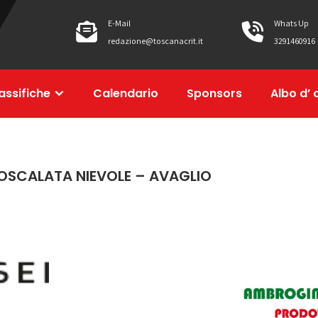
E-Mail
Whats Up
redazione@toscanacrit.it
3291460916
assifiche
Calendario
Sponsors
Albo d’ 
OSCALATA NIEVOLE – AVAGLIO