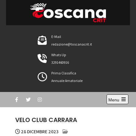
Skip
to
content
ToscanaCRIT
RIDE4WIN
E-Mail
redazione@toscanacrit.it
Whats Up
3291460916
Prima Classifica
Annuale Amatoriale
Menu
Open
the
main
VELO CLUB CARRARA
menu
28 DICEMBRE 2023