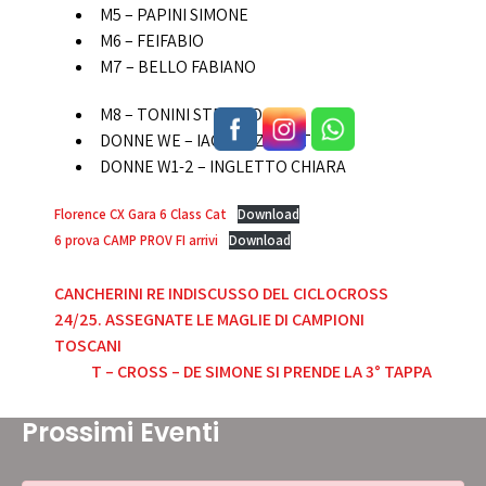
M5 – PAPINI SIMONE
M6 – FEIFABIO
M7 – BELLO FABIANO
M8 – TONINI STEFANO
DONNE WE – IACOPOZZI ESTER
DONNE W1-2 – INGLETTO CHIARA
Florence CX Gara 6 Class Cat
Download
6 prova CAMP PROV FI arrivi
Download
Navigazione
CANCHERINI RE INDISCUSSO DEL CICLOCROSS
24/25. ASSEGNATE LE MAGLIE DI CAMPIONI
articoli
TOSCANI
T – CROSS – DE SIMONE SI PRENDE LA 3° TAPPA
Prossimi Eventi