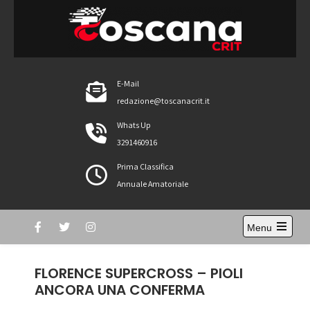
Skip
to
content
ToscanaCRIT
RIDE4WIN
E-Mail
redazione@toscanacrit.it
Whats Up
3291460916
Prima Classifica
Annuale Amatoriale
Menu
Open
the
main
FLORENCE SUPERCROSS – PIOLI
menu
ANCORA UNA CONFERMA