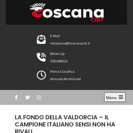
Skip
to
content
ToscanaCRIT
RIDE4WIN
E-Mail
redazione@toscanacrit.it
Whats Up
3291460916
Prima Classifica
Annuale Amatoriale
Menu
Open
the
main
LA FONDO DELLA VALDORCIA – IL
menu
CAMPIONE ITALIANO SENSI NON HA
RIVALI