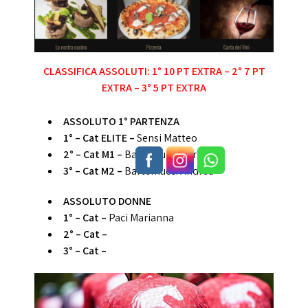
CLASSIFICA ASSOLUTI: 1° 10 PT EXTRA – 2° 7 PT
EXTRA – 3° 5 PT EXTRA
ASSOLUTO 1° PARTENZA
1°
– Cat ELITE –
Sensi Matteo
2° – Cat M1
–
Bartemucci Christian
3° – Cat M2 –
Bartemucci Andrea
ASSOLUTO DONNE
1°
– Cat –
Paci Marianna
2° – Cat
–
3° – Cat –