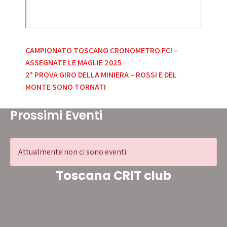
Navigazione
CAMPIONATO TOSCANO CRONOMETRO FCI –
ASSEGNATE LE MAGLIE 2025
articoli
2° PROVA GIRO DELLA MINIERA – ROSSI E DEL
MONTE SONO TORNATI
Prossimi Eventi
Attualmente non ci sono eventi.
Toscana CRIT club