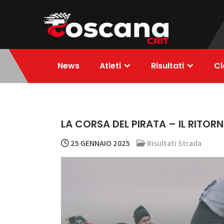
Skip
to
content
ToscanaCRIT
RIDE4WIN
News
Atleti
Risultati
Cl
LA CORSA DEL PIRATA – IL RITO
25 GENNAIO 2025
Risultati Strada