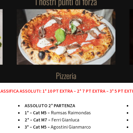
ASSIFICA ASSOLUTI: 1° 10 PT EXTRA – 2° 7 PT EXTRA – 3° 5 PT EX
ASSOLUTO 2° PARTENZA
1° – Cat M5 –
Rumsas Raimondas
2° – Cat M7 –
Ferri Gianluca
3° – Cat M5 –
Agostini Gianmarco