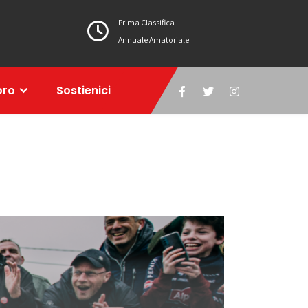
Prima Classifica
Annuale Amatoriale
oro
Sostienici