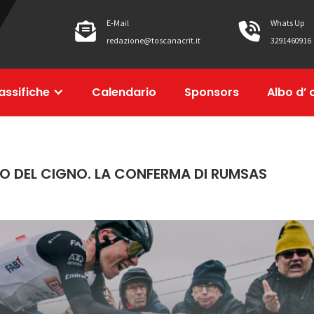
E-Mail
Whats Up
redazione@toscanacrit.it
3291460916
assifiche
Calendario
Sponsors
Albo d’ 
RNO DEL CIGNO. LA CONFERMA DI RUMSAS