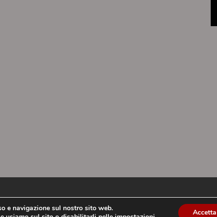
uso e navigazione sul nostro sito web.
Accetta
e usiamo sul sito o disabilitarli nelle
impostazioni
.