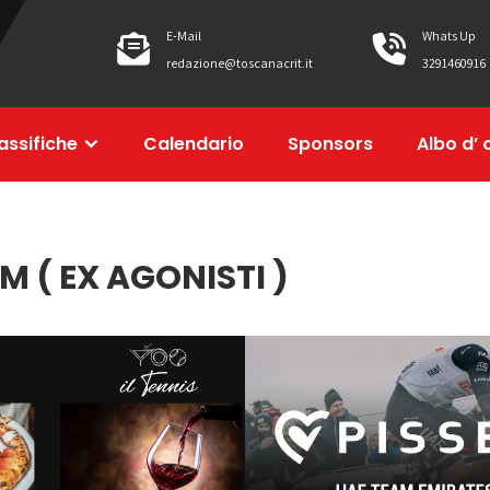
E-Mail
Whats Up
redazione@toscanacrit.it
3291460916
assifiche
Calendario
Sponsors
Albo d’ 
 ( EX AGONISTI )