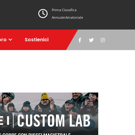
Prima Classifica
Annuale Amatoriale
oro
Sostienici