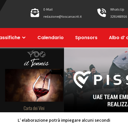
E-Mail
Whats Up
redazione@toscanacrit.it
3291460916
assifiche
Calendario
Sponsors
Albo d’ 
L’ elaborazione potrà impiegare alcuni secondi