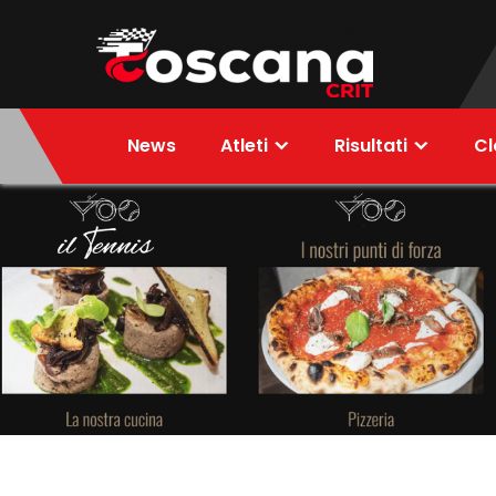
Skip
to
content
ToscanaCRIT
RIDE4WIN
News
Atleti
Risultati
Cl