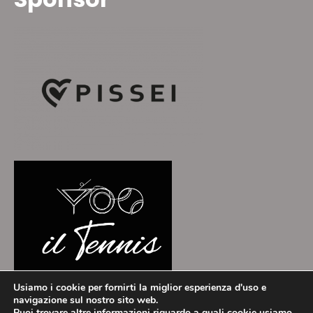
Usiamo i cookie per fornirti la miglior esperienza d'uso e
navigazione sul nostro sito web.
Puoi trovare altre informazioni riguardo a quali cookie usiamo