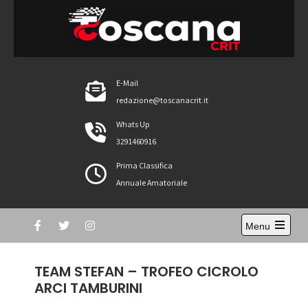
Skip
to
content
ToscanaCRIT
RIDE4WIN
E-Mail
redazione@toscanacrit.it
Whats Up
3291460916
Prima Classifica
Annuale Amatoriale
Menu
Open
the
main
TEAM STEFAN – TROFEO CICROLO
menu
ARCI TAMBURINI