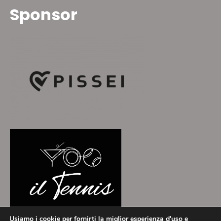
Sponsor
Usiamo i cookie per fornirti la miglior esperienza d'uso e