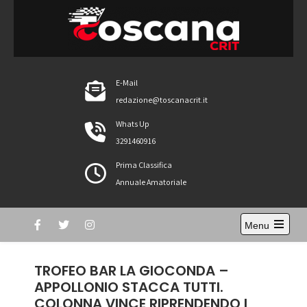
Skip
to
content
ToscanaCRIT
RIDE4WIN
E-Mail
redazione@toscanacrit.it
Whats Up
3291460916
Prima Classifica
Annuale Amatoriale
Menu
Open
the
main
TROFEO BAR LA GIOCONDA –
menu
APPOLLONIO STACCA TUTTI.
COLONNA VINCE RIPRENDENDO I