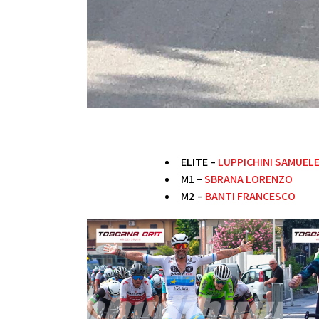
ELITE –
LUPPICHINI SAMUEL
M1
–
SBRANA LORENZO
M2 –
BANTI FRANCESCO