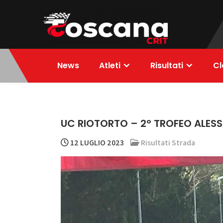
Skip
to
content
ToscanaCRIT
RIDE4WIN
News
Atleti
Risultati
Cl
UC RIOTORTO – 2° TROFEO ALESS
12 LUGLIO 2023
Risultati Strada