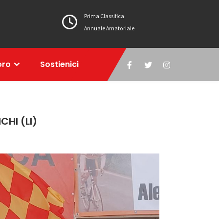
Prima Classifica
Annuale Amatoriale
oro
Sostienici
HI (LI)