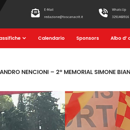
E-Mail
Whats Up
redazione@toscanacrit.it
3291460916
assifiche
Calendario
Sponsors
Albo d’ 
ANDRO NENCIONI – 2° MEMORIAL SIMONE BIANC