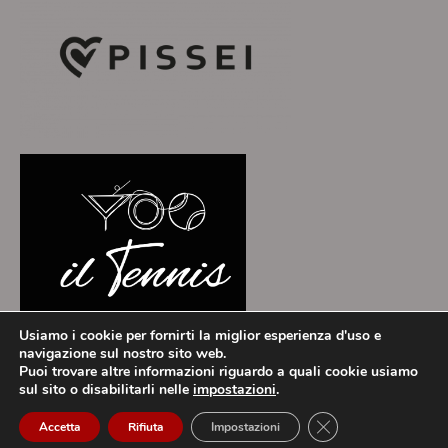
Usiamo i cookie per fornirti la miglior esperienza d'uso e
navigazione sul nostro sito web.
Puoi trovare altre informazioni riguardo a quali cookie usiamo
ToscanaCRIT - Theme by Grace Themes
sul sito o disabilitarli nelle
impostazioni
.
Privacy Policy
Cookie Policy
Close GDPR Cookie
Accetta
Rifiuta
Impostazioni