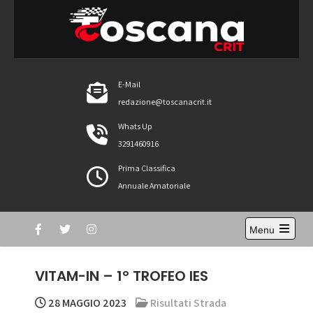
Skip
to
content
ToscanaCRIT
RIDE4WIN
E-Mail
redazione@toscanacrit.it
Whats Up
3291460916
Prima Classifica
Annuale Amatoriale
Menu
Open
the
main
VITAM-IN – 1° TROFEO IES
menu
28 MAGGIO 2023
Risultati Strada