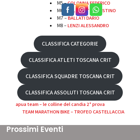
M5 –
COLONNA FEDERICO
M6 –
DEL MONTE AGOSTINO
M7 –
BALLATI DARIO
M8 –
LENZI ALESSANDRO
CLASSIFICA CATEGORIE
CLASSIFICA ATLETI TOSCANA CRIT
CLASSIFICA SQUADRE TOSCANA CRIT
CLASSIFICA ASSOLUTI TOSCANA CRIT
Navigazione
apua team – le colline del candia 2° prova
TEAM MARATHON BIKE – TROFEO CASTELLACCIA
articoli
Prossimi Eventi