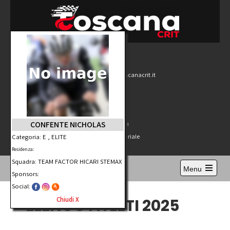
ToscanaCRIT
RIDE4WIN
E-Mail
redazione@toscanacrit.it
Whats Up
3291460916
CONFENTE NICHOLAS
Prima Classifica
Categoria: E , ELITE
Annuale Amatoriale
Residenza:
Squadra: TEAM FACTOR HICARI STEMAX
Menu
Sponsors:
Social:
ELENCO ATLETI 2025
Chiudi X