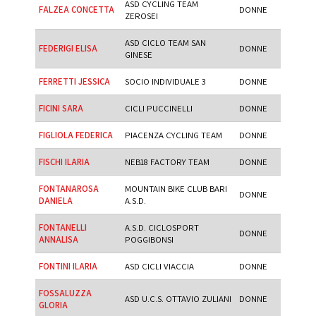
ASD CYCLING TEAM
FALZEA CONCETTA
DONNE
ZEROSEI
ASD CICLO TEAM SAN
FEDERIGI ELISA
DONNE
GINESE
FERRETTI JESSICA
SOCIO INDIVIDUALE 3
DONNE
FICINI SARA
CICLI PUCCINELLI
DONNE
FIGLIOLA FEDERICA
PIACENZA CYCLING TEAM
DONNE
FISCHI ILARIA
NEB18 FACTORY TEAM
DONNE
FONTANAROSA
MOUNTAIN BIKE CLUB BARI
DONNE
DANIELA
A.S.D.
FONTANELLI
A.S.D. CICLOSPORT
DONNE
ANNALISA
POGGIBONSI
FONTINI ILARIA
ASD CICLI VIACCIA
DONNE
FOSSALUZZA
ASD U.C.S. OTTAVIO ZULIANI
DONNE
GLORIA