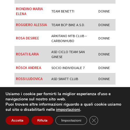
RIONDINO MARIA
TEAM BENETTI
DONNE
ELENA
ROGGIERO ALESSIA
TEAM BCP BIKE A.S.D.
DONNE
ARKITANO MTB CLUB –
ROSA DESIREE
DONNE
CARBONHUBO
ASD CICLO TEAM SAN
ROSATI ILARIA
DONNE
GINESE
RÖSCH ANDREA
SOCIO INDIVIDUALE 7
DONNE
ROSSI LUDOVICA
ASD SWATT CLUB
DONNE
ROSSI CHIARA
UISP BRA CUNEO
DONNE
Usiamo i cookie per fornirti la miglior esperienza d'uso e
navigazione sul nostro sito web.
ROTH SABINE
CYCLING TEAM DORFEN
DONNE
Puoi trovare altre informazioni riguardo a quali cookie usiamo
sul sito o disabilitarli nelle
impostazioni
.
RUDELLA LISA
ASD CICLI CANEVA
DONNE
Close GDPR Cookie
Accetta
Rifiuta
Impostazioni
RUGGERI FEDERICA
ASD G.S.SPORTISSIMO
DONNE