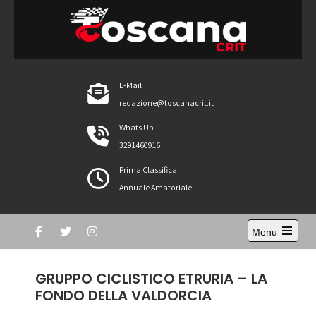
Skip
to
content
ToscanaCRIT
RIDE4WIN
E-Mail
redazione@toscanacrit.it
Whats Up
3291460916
Prima Classifica
Annuale Amatoriale
Menu
Open
the
main
GRUPPO CICLISTICO ETRURIA – LA
menu
FONDO DELLA VALDORCIA