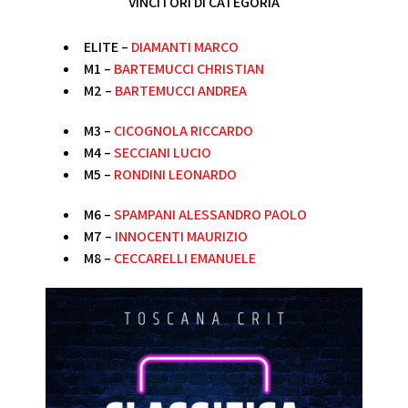
VINCITORI DI CATEGORIA
ELITE –
DIAMANTI MARCO
M1 –
BARTEMUCCI CHRISTIAN
M2 –
BARTEMUCCI ANDREA
M3 –
CICOGNOLA RICCARDO
M4 –
SECCIANI LUCIO
M5 –
RONDINI LEONARDO
M6 –
SPAMPANI ALESSANDRO PAOLO
M7 –
INNOCENTI MAURIZIO
M8 –
CECCARELLI EMANUELE