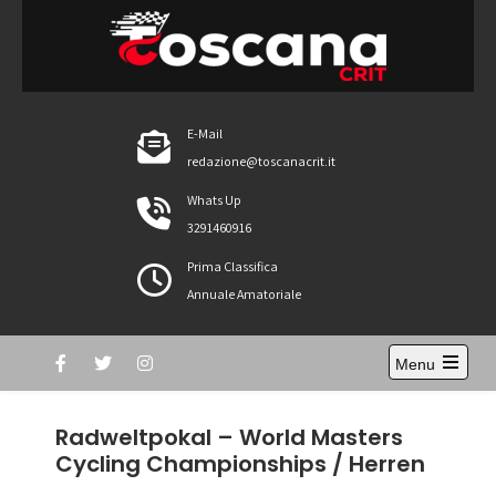
Skip
to
content
ToscanaCRIT
RIDE4WIN
E-Mail
redazione@toscanacrit.it
Whats Up
3291460916
Prima Classifica
Annuale Amatoriale
Menu
Open
the
main
Radweltpokal – World Masters
menu
Cycling Championships / Herren