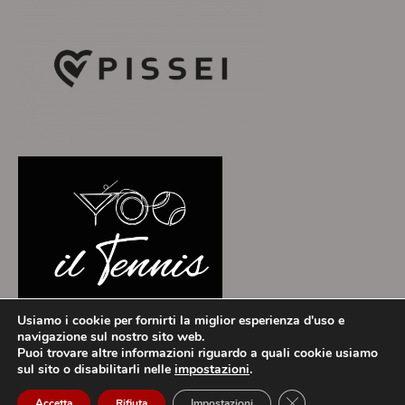
Usiamo i cookie per fornirti la miglior esperienza d'uso e
navigazione sul nostro sito web.
Puoi trovare altre informazioni riguardo a quali cookie usiamo
ToscanaCRIT - Theme by Grace Themes
sul sito o disabilitarli nelle
impostazioni
.
Privacy Policy
Cookie Policy
Close GDPR Cookie
Accetta
Rifiuta
Impostazioni